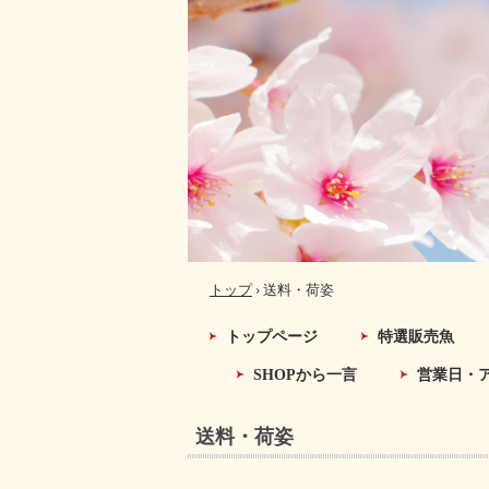
トップ
›
送料・荷姿
トップページ
特選販売魚
SHOPから一言
営業日・
送料・荷姿