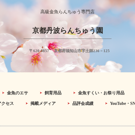
高級金魚らんちゅう専門店
京都丹波らんちゅう園
〒620-0857 京都府福知山市字土師236－125
金魚のエサ
飼育用品
金魚すくい・お祭り用品
アクセス
掲載メディア
品評会成績
YouTube・S